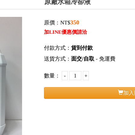
原廠水箱冷卻液
350
原價：NT$
加LINE優惠價請洽
付款方式：
貨到付款
送貨方式：
面交/自取
- 免運費
數量：
加入