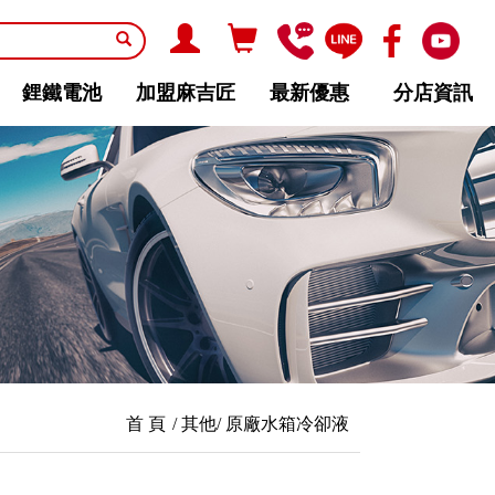
鋰鐵電池
加盟麻吉匠
最新優惠
分店資訊
首 頁
其他
原廠水箱冷卻液